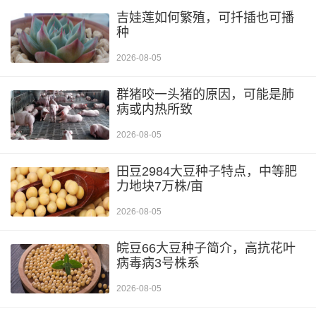
吉娃莲如何繁殖，可扦插也可播
种
2026-08-05
群猪咬一头猪的原因，可能是肺
病或内热所致
2026-08-05
田豆2984大豆种子特点，中等肥
力地块7万株/亩
2026-08-05
皖豆66大豆种子简介，高抗花叶
病毒病3号株系
2026-08-05