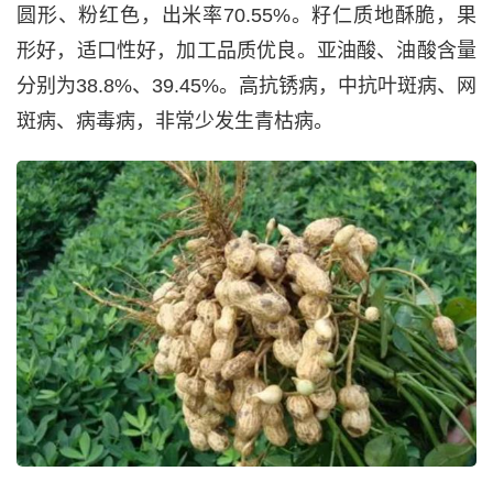
圆形、粉红色，出米率70.55%。籽仁质地酥脆，果
形好，适口性好，加工品质优良。亚油酸、油酸含量
分别为38.8%、39.45%。高抗锈病，中抗叶斑病、网
斑病、病毒病，非常少发生青枯病。