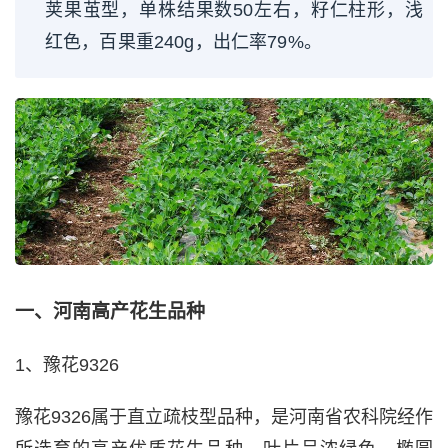
荚果茧型，单株结果数50左右，籽仁柱形，浅
红色，百果重240g，出仁率79%。
一、河南高产花生品种
1、豫花9326
豫花9326属于直立疏枝型品种，是河南省农科院经作