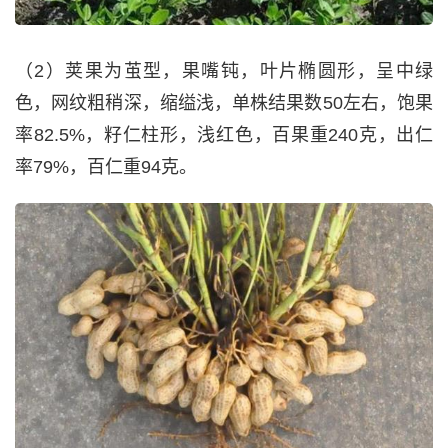
（2）荚果为茧型，果嘴钝，叶片椭圆形，呈中绿
色，网纹粗稍深，缩缢浅，单株结果数50左右，饱果
率82.5%，籽仁柱形，浅红色，百果重240克，出仁
率79%，百仁重94克。