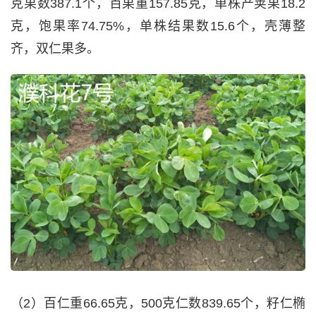
克果数387.1个，百果重157.85克，单株产荚果18.2
克，饱果率74.75%，单株结果数15.6个，壳薄整
齐，双仁果多。
（2）百仁重66.65克，500克仁数839.65个，籽仁椭